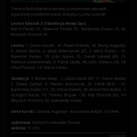
Trenera Radosław Mroczkowski podsumował zwycięski,
wyjazdowy pojedynek naszej drużyny z Lechią Gdańsk!
Lechia Gdańsk 2-3 Sandecja Nowy Sącz
Marco Paixão 51, Sławomir Peszko 55 - Bartłomiej Dudzic 16, 43,
Wojciech Trochim 78
Lechia:
1. Dušan Kuciak - 41. Paweł Stolarski, 26. Błażej Augustyn,
5. Steven Vitória, 3. Jakub Wawrzyniak (25, 7. Miloš Krasić) - 21.
Sławomir Peszko, 30. João Nunes, 35. Daniel Łukasik (80, 13.
Mateusz Lewandowski), 9. Patryk Lipski, 96. João Oliveira (46, 28.
Flávio Paixão) - 19. Marco Paixão.
Sandecja:
1. Michał Gliwa - 3. Lukáš Kubáň (60, 17. Adrian Basta),
5. Dawid Szufryn, 6. Płamen Kraczunow, 22. Patrik Mráz - 37.
Bartłomiej Dudzic (73, 20. Adrian Danek), 28. Michal Piter-Bučko, 7.
Grzegorz Baran, 70. Tomasz Brzyski - 26. Filip Piszczek (52, 10.
Wojciech Trochim), 92. Aleksandyr Kolew.
żółte kartki:
Oliveira, Augustyn - Kraczunow, Kubáň, Trochim.
sędziował:
Bartosz Frankowski (Toruń).
widzów:
11 019.