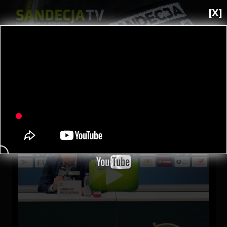
[X]
WYBIERZ KATEGORIĘ:
WYBIERZ DZIAŁ:
Piątek, 18 Sierpień, 2017
Lechia Gdańsk - Sandecja 2-3 (0-2), Radosław
Mroczkowski